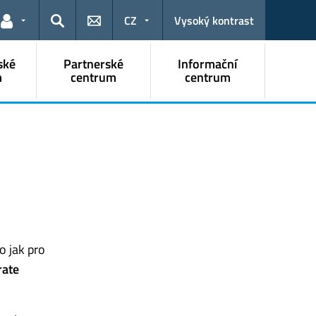
CZ
Vysoký kontrast
Odkazy pro uživatele
Hledat
ské
Partnerské
Informační
m
centrum
centrum
o jak pro
rate