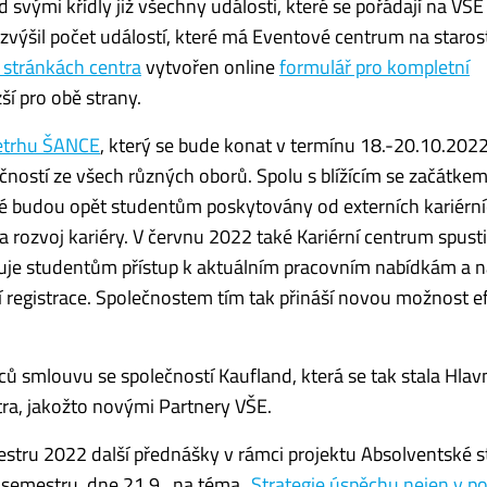
vými křídly již všechny události, které se pořádají na VŠE
 zvýšil počet událostí, které má Eventové centrum na starost
stránkách centra
vytvořen online
formulář pro kompletní
ší pro obě strany.
etrhu ŠANCE
, který se bude konat v termínu 18.-20.10.202
čností ze všech různých oborů. Spolu s blížícím se začátke
ré budou opět studentům poskytovány od externích kariérn
ozvoj kariéry. V červnu 2022 také Kariérní centrum spustil
tuje studentům přístup k aktuálním pracovním nabídkám a n
í registrace. Společnostem tím tak přináší novou možnost ef
ů smlouvu se společností Kaufland, která se tak stala Hla
tra, jakožto novými Partnery VŠE.
stru 2022 další přednášky v rámci projektu Absolventské s
 semestru, dne 21.9., na téma
„Strategie úspěchu nejen v p