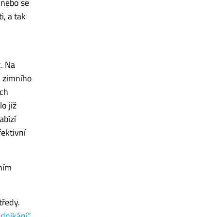
 nebo se
i, a tak
2. Na
m zimního
ích
o již
abízí
ektivní
vním
tředy.
odnikání“