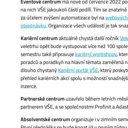
Eventové centrum
má nově od července 2022 pod s
na nich VŠE jakoukoli částí podílí. Tím se znatelně
za účelem zvýšení automatizace byl na
webových 
objednávku
. Organizace všech událostí je tak snaz
Kariérní centrum
aktuálně chystá další ročník
Vel
veletrhu opět bude vystupovat více než 100 spole
semestru také připravuje
kariérní workshopy
, kte
poradců a poradkyň na hlavní témata zaměřená na r
dlouho chystaný
Kariérní portál VŠE
, který posky
přehled kariérních akcí spolu s možností snadnějš
inzerce.
Partnerské centrum
uzavřelo během letních měsíc
partnerem VŠE, a se společnostmi Profinit a Adas
Absolventské centrum
organizuje i v zimním seme
První přednáška se bude konat již v prvním týdnu