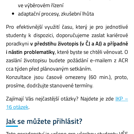
ve výběrovém řízení
adaptační procesy, zkušební lhůta
Pro efektivnější využití času, který je pro jednotlivé
studenty k dispozici, doporučujeme zaslat kariérové
poradkyni
v předstihu životopis (v ČJ a AJ) a případně
i nástin problematiky
, které byste se chtěli věnovat. O
zaslání životopisu budete požádání e-mailem z ACR
cca týden před plánovaným setkáním.
Konzultace jsou časově omezeny (60 min.), proto,
prosíme, dodržujte stanovené termíny.
Zajímají Vás nejčastější otázky? Najdete je zde
IKP –
16 otázek
.
Jak se můžete přihlásit?
Toto poradenství je určeno pro všechny studenty VŠE