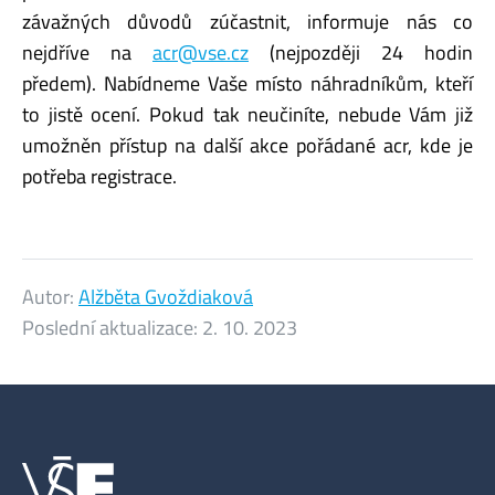
závažných důvodů zúčastnit, informuje nás co
nejdříve na
acr@vse.cz
(nejpozději 24 hodin
předem). Nabídneme Vaše místo náhradníkům, kteří
to jistě ocení. Pokud tak neučiníte, nebude Vám již
umožněn přístup na další akce pořádané acr, kde je
potřeba registrace.
Autor:
Alžběta Gvoždiaková
Poslední aktualizace:
2. 10. 2023